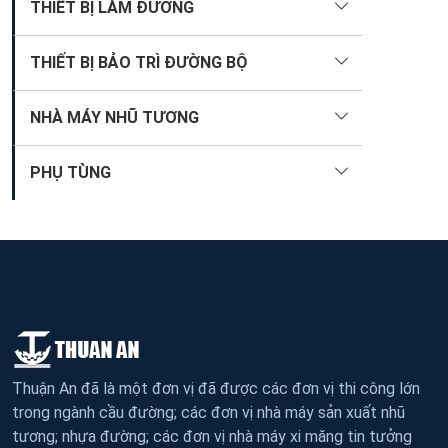
THIẾT BỊ LÀM ĐƯỜNG
THIẾT BỊ BẢO TRÌ ĐƯỜNG BỘ
NHÀ MÁY NHŨ TƯƠNG
PHỤ TÙNG
Thuận An đã là một đơn vị đã được các đơn vị thi công lớn
trong ngành cầu đường; các đơn vị nhà máy sản xuất nhũ
tương; nhựa đường; các đơn vị nhà máy xi măng tin tưởng