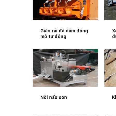
Giàn rải đá dăm đóng
X
mở tự động
đ
Nồi nấu sơn
K