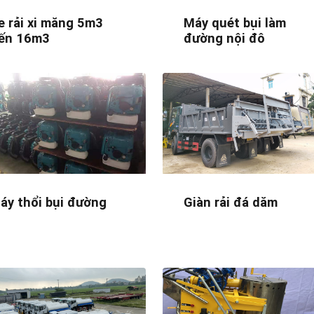
e rải xi măng 5m3
Máy quét bụi làm
ến 16m3
đường nội đô
áy thổi bụi đường
Giàn rải đá dăm