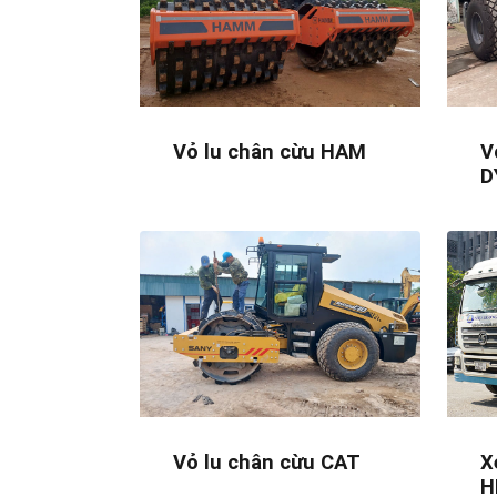
Vỏ lu chân cừu HAM
V
D
Vỏ lu chân cừu CAT
X
H