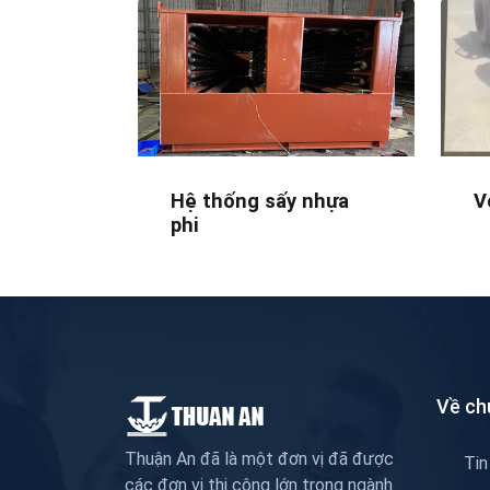
Hệ thống sấy nhựa
V
phi
Về ch
Thuận An đã là một đơn vị đã được
Tin
các đơn vị thi công lớn trong ngành