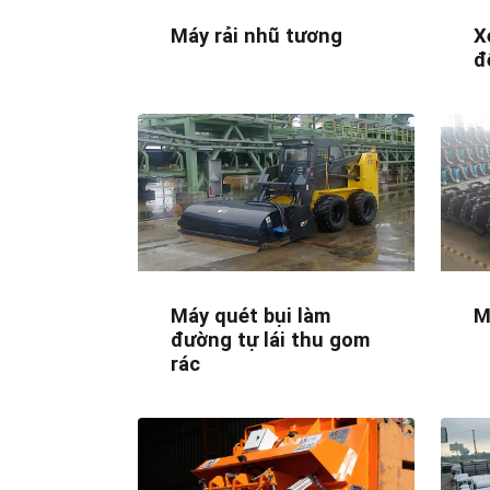
Máy rải nhũ tương
X
đ
Máy quét bụi làm
M
đường tự lái thu gom
rác