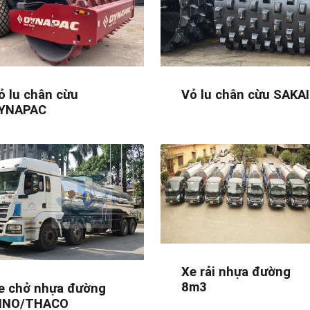
ỏ lu chân cừu
Vỏ lu chân cừu SAKAI
YNAPAC
Xe rải nhựa đường
8m3
e chở nhựa đường
INO/THACO